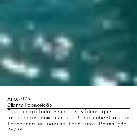
Ano:
2026
Cliente:
PromoAção
Esse compilado reúne os vídeos que 
produzimos com uso de IA na cobertura da 
temporada de navios temáticos PromoAção 
25/26.