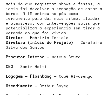
Mais do que registrar shows e festas, a 
ideia foi devolver a sensação de estar a 
bordo. A IA entrou na pós como 
ferramenta para dar mais ritmo, fluidez 
e atmosfera, com intervenções sutis que 
potencializam a experiência sem tirar a 
verdade do que foi vivido.
Diretor
 — Fabrizio Toniolo
Diretora (Início do Projeto)
 — Carolaine 
Silva dos Santos
Produtor Interno
 — Mateus Bruza
CEO
 — Samir Halti
Logagem – Flashbang
 — Cauê Alvarenga
Atendimento
 — Arthur Sayeg
Produtor Executivo de Campo
 — Nayda 
Rodrigues
Produtor Executivo de Campo
 — Celso de 