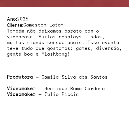
Ano:
2025
Cliente:
Gamescom Latam
Também não deixamos barato com o 
videocase. Muitos cosplays lindos, 
muitos stands sensacionais. Esse evento 
teve tudo que gostamos: games, diversão, 
gente boa e Flashbang!
Produtora
 — Camila Silva dos Santos
Videomaker
 — Henrique Rama Cardoso
Videomaker
 — Julio Piccin
Videomaker
 — Gabriel Jardim Jessouroun
Videomaker
 — Bruno Mascaro
Fotógrafo
 — Leonardo Morais Braga Faria
Fotógrafo
 — Fabrizio Mayer M. Toniolo
Fotógrafo
 — Cauê Tarnowski Soares