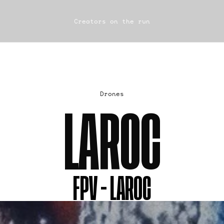
Creators on the run
Drones
LAROC
FPV - LAROC